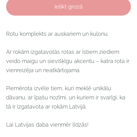
Ielikt grozā
Rotu komplekts ar auskariem un kulonu.
Ar rokām izgatavotās rotas ar īstiem
ziediem
veido maigu un sievišķīgu akcentu – katra rota ir
vienreizēja un neatkārtojama.
Piemērota izvēle tiem, kuri meklē
unikālu
dāvanu, ar īpašu nozīmi, un kuriem ir svarīgi, ka
tā ir izgatavota ar rokām Latvijā.
Lai Latvijas daba vienmēr līdzās!