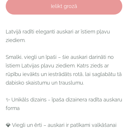
Ielikt grozā
Latvijā radīti eleganti auskari ar īstiem pļavu
ziediem.
Smalki, viegli un īpaši – šie auskari darināti no
īstiem Latvijas pļavu ziediem. Katrs zieds ar
rūpību ievākts un iestrādāts rotā, lai saglabātu tā
dabisko skaistumu un trauslumu.
✨
Unikāls dizains - īpaša dizainera radīta auskaru
forma
💎
Viegli un ērti
– auskari ir patīkami valkāšanai