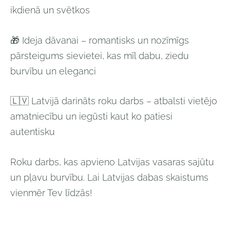
ikdienā un svētkos
🎁
Ideja dāvanai
– romantisks un nozīmīgs
pārsteigums sievietei, kas mīl dabu, ziedu
burvību un eleganci
🇱🇻
Latvijā darināts roku darbs
– atbalsti vietējo
amatniecību un iegūsti kaut ko patiesi
autentisku
Roku darbs, kas apvieno Latvijas vasaras sajūtu
un pļavu burvību. Lai Latvijas dabas skaistums
vienmēr Tev līdzās!